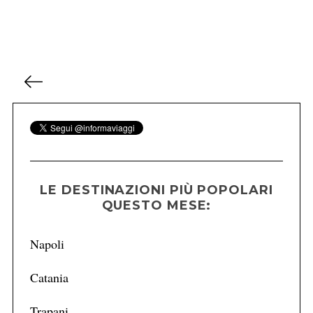
P
a
g
i
n
a
z
LE DESTINAZIONI PIÙ POPOLARI
QUESTO MESE:
i
o
Napoli
n
e
Catania
d
e
Trapani